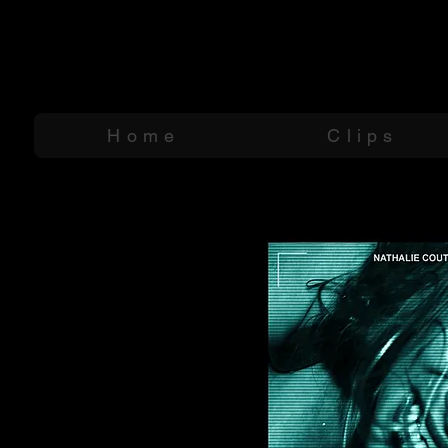
Hugo Kön
HK FILMS
Home
Clips