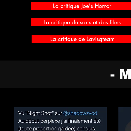
La critique Joe's Horror
La critique du sans et des films
La critique de Lavisqteam
- 