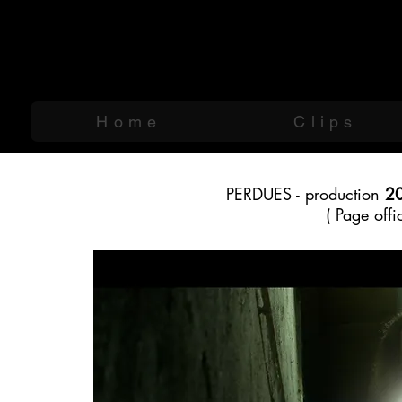
Hugo Kön
HK FILMS
Home
Clips
PERDUES - production
2
( Page offi